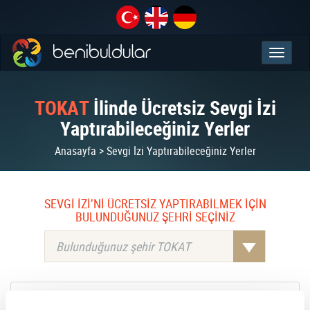
TOKAT
İlinde Ücretsiz Sevgi İzi
Yaptırabileceğiniz Yerler
Anasayfa > Sevgi İzi Yaptırabileceğiniz Yerler
SEVGİ İZİ’Nİ ÜCRETSİZ YAPTIRABİLMEK İÇİN
BULUNDUĞUNUZ ŞEHRİ SEÇİNİZ
Bulunduğunuz şehir TOKAT
NURAN DELEN - JUTENYAM DÖVME