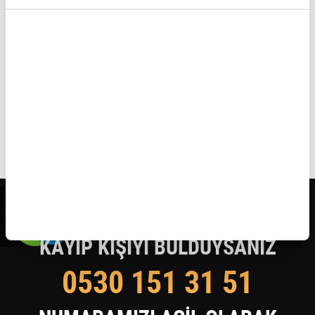
detaylı bilgi almak için lütfen
tıklayınız.
KAYIP KİŞİYİ BULDUYSANIZ
0530 151 31 51