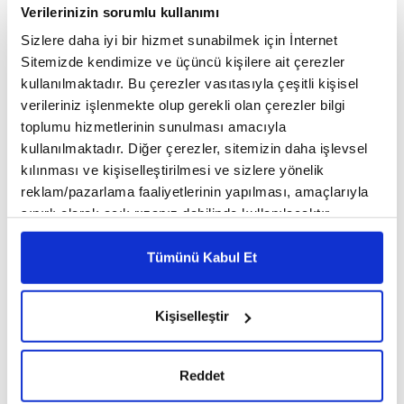
Verilerinizin sorumlu kullanımı
Sizlere daha iyi bir hizmet sunabilmek için İnternet
Sitemizde kendimize ve üçüncü kişilere ait çerezler
Cep Tel :
: 0542 461 7809
kullanılmaktadır. Bu çerezler vasıtasıyla çeşitli kişisel
Adres
: gop bulvarı yarahmet mah. 1. vakif iş hanı
verileriniz işlenmekte olup gerekli olan çerezler bilgi
kat 2 tokat merkez
toplumu hizmetlerinin sunulması amacıyla
kullanılmaktadır. Diğer çerezler, sitemizin daha işlevsel
Harita İçin Tıklayınız
kılınması ve kişiselleştirilmesi ve sizlere yönelik
reklam/pazarlama faaliyetlerinin yapılması, amaçlarıyla
sınırlı olarak açık rızanız dahilinde kullanılacaktır.
Çerezlere ilişkin tercihlerinizi çerez paneli vasıtasıyla
belirleyebilirsiniz. Çerezlere ilişkin detaylı bilgi için
Tümünü Kabul Et
Ayarlar butonuna tıklayabilir,
Çerez Bilgilendirme
This page can't load Google Maps correctly.
Metnimizi ziyaret edebilirsiniz.
Kişiselleştir
6698 sayılı Kişisel Verilerin Korunması Kanunu uyarınca
OK
Do you own this website?
hazırlanmış olan İnternet Sitesi Aydınlatma Metnimizi
okumak ve sitemizi ziyaretiniz kapsamında
Reddet
gerçekleştirilen veri işleme faaliyetleri ile ilgili daha