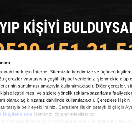
YIP KİŞİYİ BULDUYSA
0530 151 31 5
anımı
MIZI ACİL OLARAK AR
 sunabilmek için İnternet Sitemizde kendimize ve üçüncü kişilere 
u çerezler vasıtasıyla çeşitli kişisel verileriniz işlenmekte olup g
etlerinin sunulması amacıyla kullanılmaktadır. Diğer çerezler, si
kişiselleştirilmesi ve sizlere yönelik reklam/pazarlama faaliyetler
 itirmeden Azerbaycan nömremizi tecili zeng e
lı olarak açık rızanız dahilinde kullanılacaktır. Çerezlere ilişkin
asıtasıyla belirleyebilirsiniz. Çerezlere ilişkin detaylı bilgi için Ay
z Bilgilendirme
Metnimizi ziyaret edebilirsiniz.
rin Korunması Kanunu uyarınca hazırlanmış olan İnternet Sitesi A
i ziyaretiniz kapsamında gerçekleştirilen veri işleme faaliyetleri i