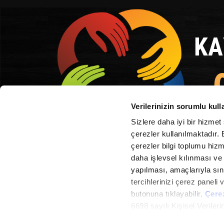
KA
Verilerinizin sorumlu kull
NUMARA
Sizlere daha iyi bir hizmet
çerezler kullanılmaktadır. B
çerezler bilgi toplumu hizm
daha işlevsel kılınması ve 
Itgin insani tapdinizsa zaman
yapılması, amaçlarıyla sınır
tercihlerinizi çerez paneli v
butonuna tıklayabilir,
Çere
6698 sayılı Kişisel Verile
Metnimizi okumak ve sitemiz