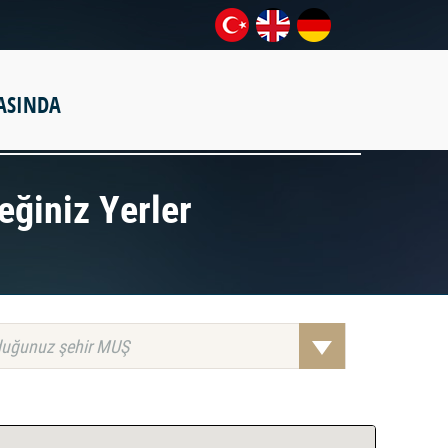
ASINDA
eğiniz Yerler
uğunuz şehir MUŞ