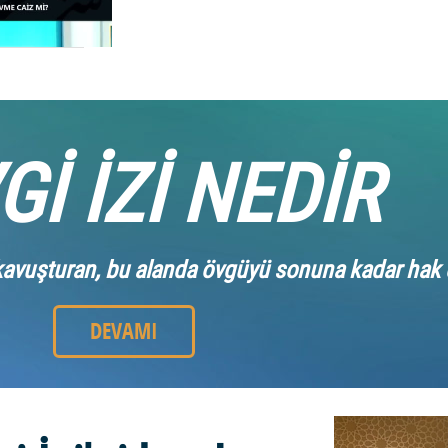
Gİ İZİ NEDİR
a kavuşturan, bu alanda övgüyü sonuna kadar hak e
DEVAMI