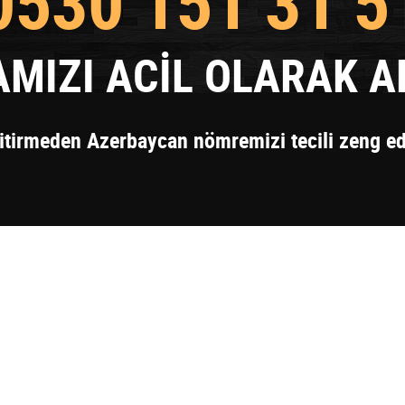
0530 151 31 5
MIZI ACİL OLARAK AR
 itirmeden Azerbaycan nömremizi tecili zeng e