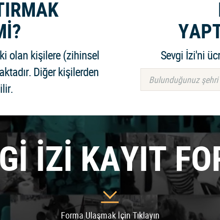
PTIRMAK
Mİ?
YAPT
i olan kişilere (zihinsel
Sevgi İzi'ni üc
aktadır. Diğer kişilerden
Bulunduğunuz şehri s
lir.
Gİ İZİ KAYIT F
Forma Ulaşmak İçin Tıklayın