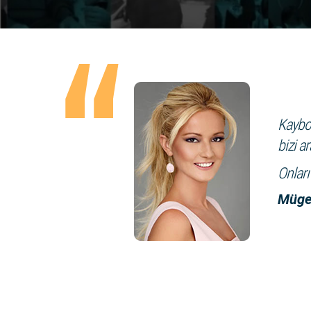
Kaybol
bizi ar
Onları
Müge