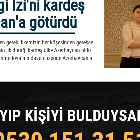
i İzi'ni kardeş
an'a götürdü
baren gerek ülkemizin her köşesinden gerekse
’nin ilk durağı kardeş ülke Azerbaycan oldu.
emmedova’nın daveti üzerine Azerbaycan'a
.
YIP KİŞİYİ BULDUYSA