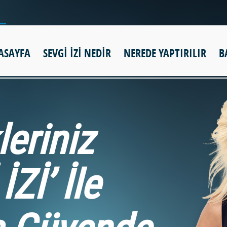
ASAYFA
SEVGİ İZİ NEDİR
NEREDE YAPTIRILIR
B
leriniz
İZİ’ İle