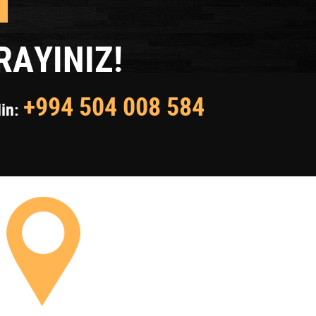
1
AYINIZ!
+994 504 008 584
din: