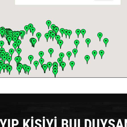
YIP KİŞİYİ BULDUYSA