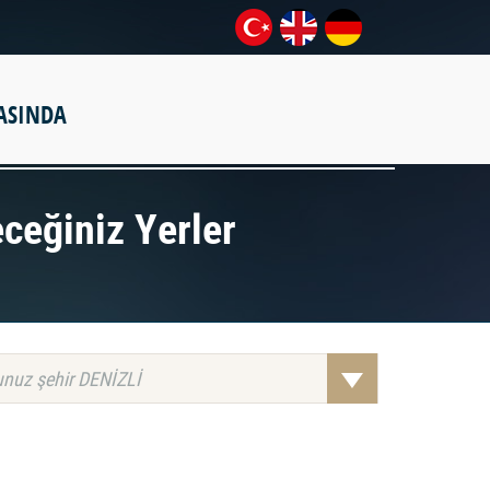
ASINDA
eceğiniz Yerler
nuz şehir DENİZLİ